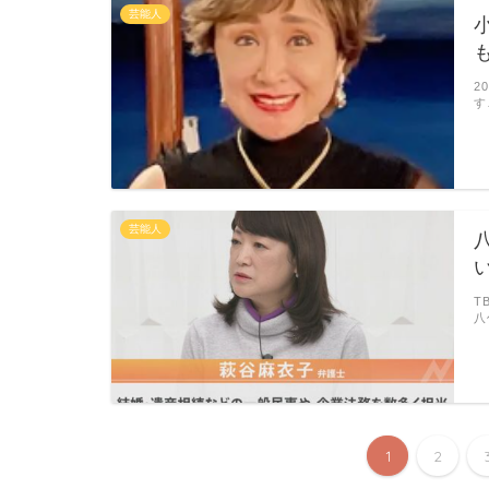
芸能人
2
す
芸能人
T
八
1
2