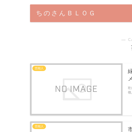
ちのさんＢＬＯＧ
― C
芸能人
壮
他
芸能人