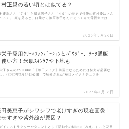
市村正親の若い頃とは似てる？
村正親さん（７４）と篠原涼子さん（４９）の長男で俳優の市村優汰さん
１５）。 顔を見ると、口元から篠原涼子さんにそっくりで母親似では …
2023年5月26日
栄子愛用ｸﾘｰﾑﾌｧﾝﾃﾞｰｼｮﾝとﾊﾟｳﾀﾞｰ、ﾁｰｸ通販
と使い方！米肌ｽｷﾝｹｱや下地も
栄子さんのYouTube「【毎日メイク】綺麗になるためには努力が必要な
よ」(2023年2月14日公開）で紹介された”毎日メイクナチュラル …
2023年4月16日
花田美恵子がシワシワで老けすぎの現在画像！
痩せすぎや紫外線が原因？
ガインストラクターやタレントとして活動中のMieko（みえこ）こと花田