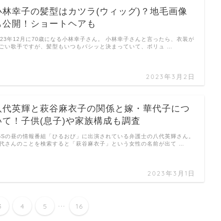
小林幸子の髪型はカツラ(ウィッグ)？地毛画像
も公開！ショートヘアも
023年12月に70歳になる小林幸子さん。 小林幸子さんと言ったら、衣装が
ごい歌手ですが、髪型もいつもバシッと決まっていて、ボリュ …
2023年3月2日
八代英輝と萩谷麻衣子の関係と嫁・華代子につ
いて！子供(息子)や家族構成も調査
BSの昼の情報番組「ひるおび」に出演されている弁護士の八代英輝さん。
代さんのことを検索すると「萩谷麻衣子」という女性の名前が出て …
2023年3月1日
...
3
4
5
16