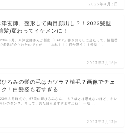
2023年4月3日
米津玄師、整形して両目顔出し？！2023髪型
(前髪)変わってイケメンに！
023年３月、米津玄師さんが新曲「LADY」書きおろしに当たって、情報番
で多数紹介されたのですが、 「あれ！！！何か違う！！髪型！ …
2023年3月16日
郷ひろみの髪の毛はカツラ？植毛？画像でチェ
ック！白髪姿も若すぎる！
023年３月時点で、67歳の郷ひろみさん。 ６７歳とは思えないほど、キレ
キレのダンス、そして、見た目も若すぎますよね！ 一般 …
2023年3月13日