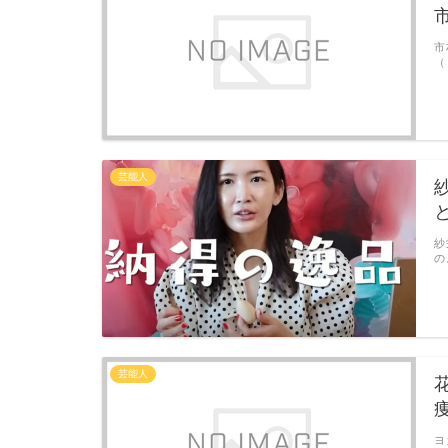
市
（
芸能人
紗
紗
の
芸能人
ヨ