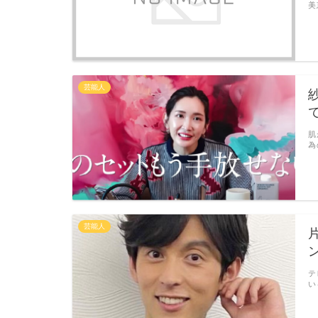
美
芸能人
肌
為
芸能人
テ
い