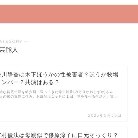
ATEGORY ―
芸能人
緑川静香は木下ほうかの性被害者？ほうか牧場
メンバー？共演はある？
絶な貧乏生活を幼少期に送ってきた緑川静香(みどりかわしずか)さん。
人の家の置物に住み、お風呂は１ヶ月に１回、草を食べる生活と、壮 …
2023年5月30日
市村優汰は母親似で篠原涼子に口元そっくり？