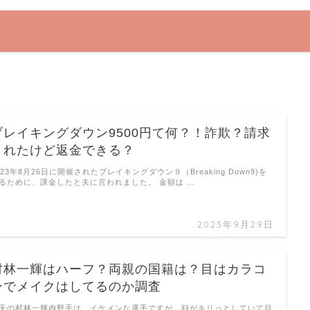
ブレイキングダウン9500円て何？！詐欺？請求
されたけど返金できる？
023年8月26日に開催されたブレイキングダウン９（Breaking Down9)を
るために、課金したと夫に言われました。 金額は …
2023年9月29日
村林一輝はハーフ？両親の国籍は？目はカラコ
ンでメイクはしてるのか調査
天の村林一輝内野手は、イケメンな選手ですが、顔がキリっとしていて目