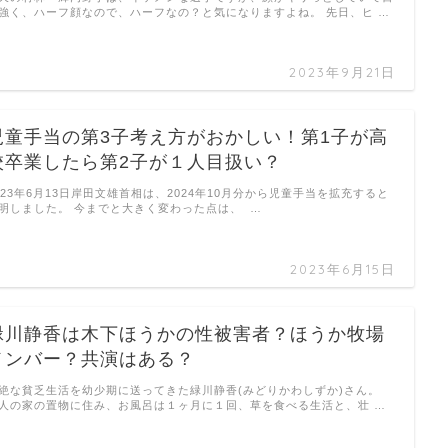
強く、ハーフ顔なので、ハーフなの？と気になりますよね。 先日、ヒ …
2023年9月21日
児童手当の第3子考え方がおかしい！第1子が高
校卒業したら第2子が１人目扱い？
023年6月13日岸田文雄首相は、2024年10月分から児童手当を拡充すると
明しました。 今までと大きく変わった点は、 …
2023年6月15日
緑川静香は木下ほうかの性被害者？ほうか牧場
メンバー？共演はある？
絶な貧乏生活を幼少期に送ってきた緑川静香(みどりかわしずか)さん。
人の家の置物に住み、お風呂は１ヶ月に１回、草を食べる生活と、壮 …