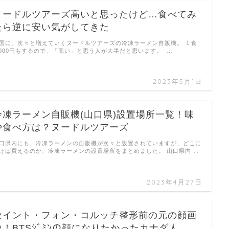
ヌードルツアーズ高いと思ったけど…食べてみ
たら逆に安い気がしてきた
国に、次々と増えていくヌードルツアーズの冷凍ラーメン自販機。 １食
,000円もするので、「高い」と思う人が大半だと思います。 …
2023年5月1日
冷凍ラーメン自販機(山口県)設置場所一覧！味
や食べ方は？ヌードルツアーズ
口県内にも、冷凍ラーメンの自販機が次々と設置されていますが、どこに
けば買えるのか、冷凍ラーメンの設置場所をまとめました。 山口県内 …
2023年4月27日
セイント・フォン・コルッチ整形前の元の顔画
像！BTSｼﾞﾐﾝの顔になりたかったカナダ人