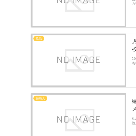
力
政治
2
表
芸能人
壮
他