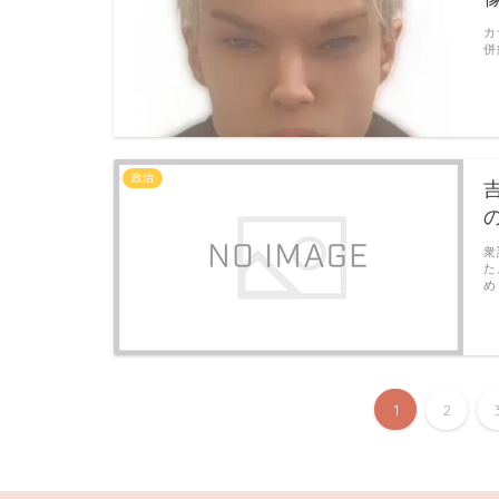
カ
併
政治
衆
た
め
1
2