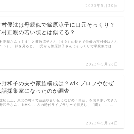
2023年5月30日
市村優汰は母親似で篠原涼子に口元そっくり？
市村正親の若い頃とは似てる？
村正親さん（７４）と篠原涼子さん（４９）の長男で俳優の市村優汰さん
１５）。 顔を見ると、口元から篠原涼子さんにそっくりで母親似では …
2023年5月26日
小野和子の夫や家族構成は？wikiプロフやなぜ
民話採集家になったのか調査
世紀以上、東北の村々で昔話や言い伝えなどの「民話」を聞き歩いてきた
野和子さん。 NHKこころの時代ライブラリーで拝見し、「聞く」こ …
2023年5月24日