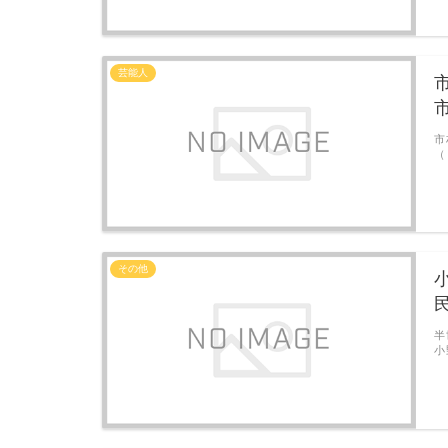
芸能人
市
（
その他
半
小