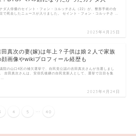
ナダ人俳優のセイント・フォン・コルッチさん（22）が、整形手術の合
症で死去したニュースが入りました。 セイント・フォン・コルッチさ …
2023年4月25日
吉田真次の妻(嫁)は年上？子供は娘２人で家族
の顔画像やwikiプロフィール経歴も
議院の山口4区の補欠選挙で、自民党公認の吉田真次さんが当選しまし
。 吉田真次さんは、安倍氏後継の自民党新人として、選挙で注目を集
 …
2023年4月24日
...
3
4
5
40