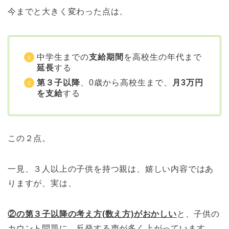
今までと大きく変わった点は、
中学生までの
支給期間
を高校生の年代まで
延長
する
第３子以降
、0歳から高校生まで、
月3万円
を支給
する
この２点。
一見、３人以上の子供を持つ親は、嬉しい内容ではあ
りますが、実は、
②の第３子以降の考え方(数え方)がおかしい
と、子供の
カウント問題に、反発する声が多く上がっています。