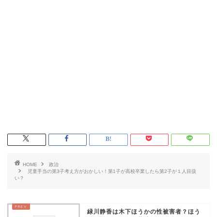
HOME
政治
児童手当の第3子考え方がおかしい！第1子が高校卒業したら第2子が１人目扱
い？
緑川静香は木下ほうかの性被害者？ほう