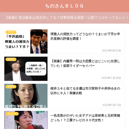
ちのさんＢＬＯＧ
【画像】渡辺麻友は現在何してる？目撃情報を調査！山梨でコロナってホント！
ドラマ
堺雅人の演技力ってどうなの？うまいか下手か半
沢直樹の評価を調査！
2020年8月21日
ドラマ
【画像】内藤秀一郎は大恋愛とはじこいに出演し
ていた！仮面ライダーセイバー
2020年7月29日
ドラマ
桜井ユキと似てる女優は市川実和子や岸井ゆきの
以外に６人！画像比較
2022年1月17日
ニュース
一色克美がのぞいた女子アナは若林希と北村実穂
どっち！？三重テレビの３０代女性！