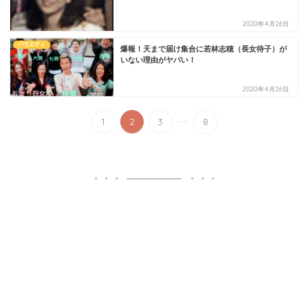
2020年4月26日
バラエティ
爆報！天まで届け集合に若林志穂（長女待子）が
いない理由がヤバい！
2020年4月26日
...
1
2
3
8