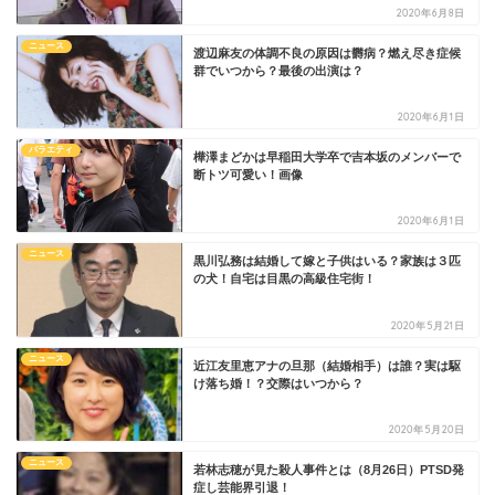
2020年6月8日
ニュース
渡辺麻友の体調不良の原因は欝病？燃え尽き症候
群でいつから？最後の出演は？
2020年6月1日
バラエティ
樺澤まどかは早稲田大学卒で吉本坂のメンバーで
断トツ可愛い！画像
2020年6月1日
ニュース
黒川弘務は結婚して嫁と子供はいる？家族は３匹
の犬！自宅は目黒の高級住宅街！
2020年5月21日
ニュース
近江友里恵アナの旦那（結婚相手）は誰？実は駆
け落ち婚！？交際はいつから？
2020年5月20日
ニュース
若林志穂が見た殺人事件とは（8月26日）PTSD発
症し芸能界引退！