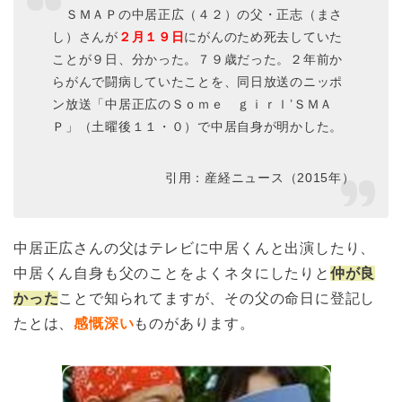
ＳＭＡＰの中居正広（４２）の父・正志（まさ
し）さんが
２月１９日
にがんのため死去していた
ことが９日、分かった。７９歳だった。２年前か
らがんで闘病していたことを、同日放送のニッポ
ン放送「中居正広のＳｏｍｅ ｇｉｒｌ’ＳＭＡ
Ｐ」（土曜後１１・０）で中居自身が明かした。
引用：産経ニュース（2015年）
中居正広さんの父はテレビに中居くんと出演したり、
中居くん自身も父のことをよくネタにしたりと
仲が良
かった
ことで知られてますが、その父の命日に登記し
たとは、
感慨深い
ものがあります。