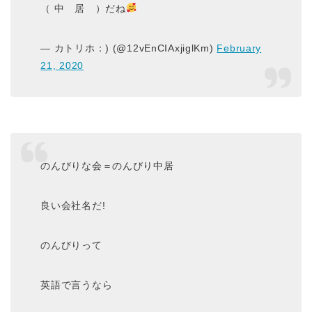
（ 中 居 ）だね
— カトリホ：) (@12vEnCIAxjiglKm)
February
21, 2020
のんびりな会＝のんびり中居
良い会社名だ!
のんびりって
英語で言うなら