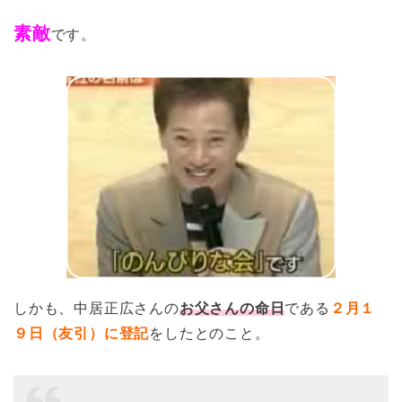
素敵
です。
しかも、中居正広さんの
お父さんの命日
である
２月１
９日（友引）に登記
をしたとのこと。