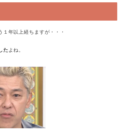
う１年以上経ちますが・・・
した
よね。