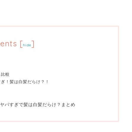
ents
[
]
hide
像比較
すぎ！髪は白髪だらけ？！
ヤバすぎで髪は白髪だらけ？まとめ