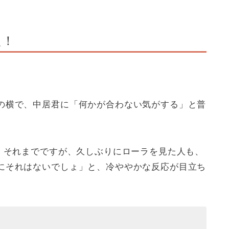
た！
の横で、中居君に「何かが合わない気がする」と普
ば、それまでですが、久しぶりにローラを見た人も、
にそれはないでしょ」と、冷ややかな反応が目立ち