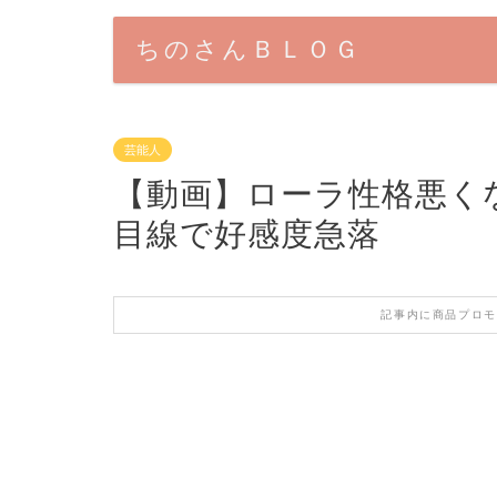
ちのさんＢＬＯＧ
芸能人
【動画】ローラ性格悪く
目線で好感度急落
記事内に商品プロモ