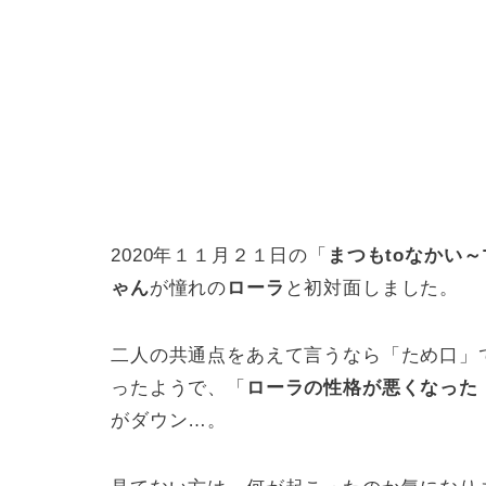
2020年１１月２１日の「
まつもtoなかい
ゃん
が憧れの
ローラ
と初対面しました。
二人の共通点をあえて言うなら「ため口」
ったようで、「
ローラの性格が悪くなった
がダウン…。