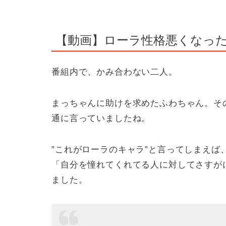
【動画】ローラ性格悪くなっ
番組内で、かみ合わない二人。
まっちゃんに助けを求めたふわちゃん。そ
通に言っていましたね。
”これがローラのキャラ”と言ってしまえ
「自分を憧れてくれてる人に対してさすが
ました。