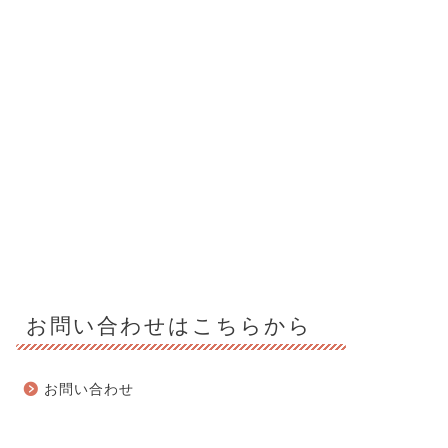
お問い合わせはこちらから
お問い合わせ