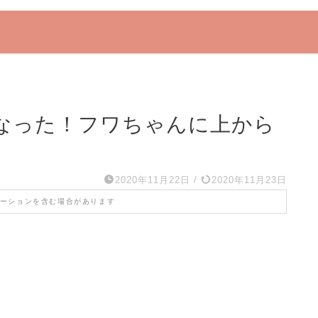
なった！フワちゃんに上から
2020年11月22日
/
2020年11月23日
ーションを含む場合があります