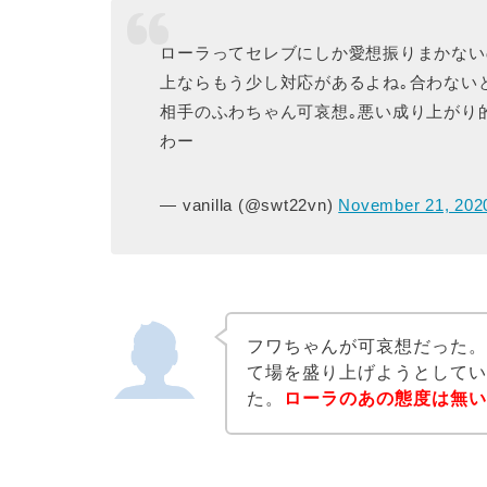
ローラってセレブにしか愛想振りまかない
上ならもう少し対応があるよね｡合わない
相手のふわちゃん可哀想｡悪い成り上がり
わー
— vanilla (@swt22vn)
November 21, 202
フワちゃんが可哀想だった
て場を盛り上げようとして
た。
ローラのあの態度は無