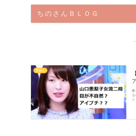
ちのさんＢＬＯＧ
芸能人
藤
る
り