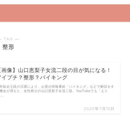
― TAG ―
整形
【画像】山口恵梨子女流二段の目が気になる！
アイプチ？整形？バイキング
井聡太七段の活躍により、お昼の情報番組「バイキング」などで解説をす
機会が増えた、女性棋士の山口恵梨子女流二段。YouTubeでも「えり
 …
2020年7月15日