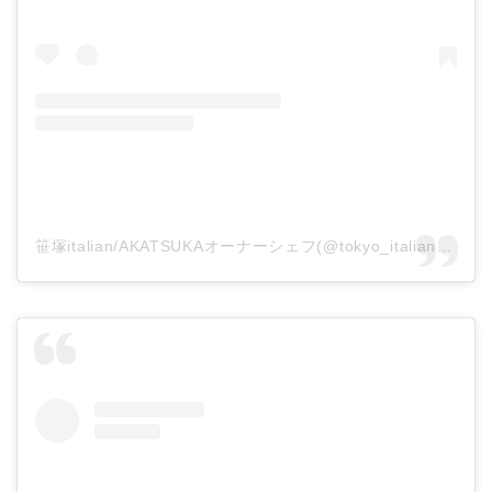
笹塚italian/AKATSUKAオーナーシェフ(@tokyo_italian_akatsuka)がシェアした投稿