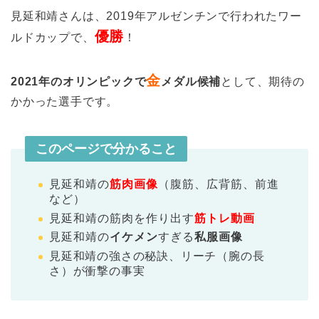
見延和靖さんは、2019年アルゼンチンで行われたワー
優勝
ルドカップで、
！
金
2021年のオリンピックで
メダル候補
として、期待の
かかった選手です。
このページで分かること
見延和靖の
筋肉画像
（腹筋、広背筋、前進
など）
見延和靖の筋肉を作り出す
筋トレ動画
見延和靖の
イケメン
すぎる
私服画像
見延和靖の強さの秘訣、リーチ（腕の長
さ）が衝撃の事実