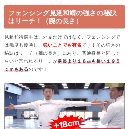
フェンシング見延和靖の強さの秘訣
はリーチ！（腕の長さ）
見延和靖選手は、外見だけではなく、フェンシングで
は幾度も優勝し、
強いことでも有名
です！その強さの
秘訣はリーチ（腕の長さ）にあり、普通身長と同じく
らいと言われるリーチが
身長より１８㎝も長い１９５
ｃｍもある
のです！