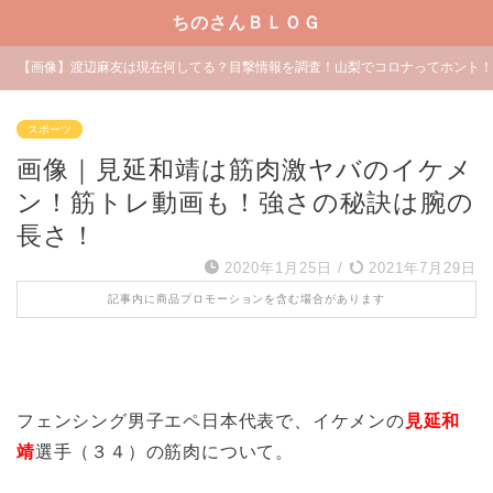
ちのさんＢＬＯＧ
【画像】渡辺麻友は現在何してる？目撃情報を調査！山梨でコロナってホント！
スポーツ
画像｜見延和靖は筋肉激ヤバのイケメ
ン！筋トレ動画も！強さの秘訣は腕の
長さ！
2020年1月25日
/
2021年7月29日
記事内に商品プロモーションを含む場合があります
フェンシング男子エペ日本代表で、イケメンの
見延和
靖
選手（３４）の筋肉について。