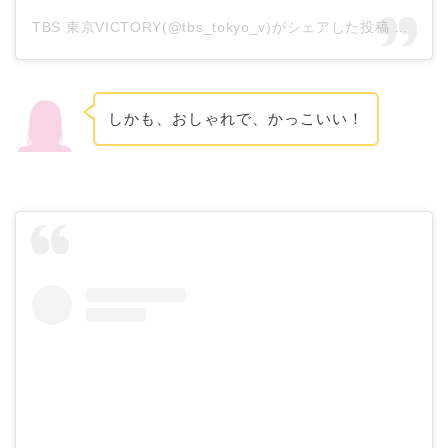
TBS 東京VICTORY(@tbs_tokyo_v)がシェアした投稿
–
201
しかも、おしゃれで、かっこいい！