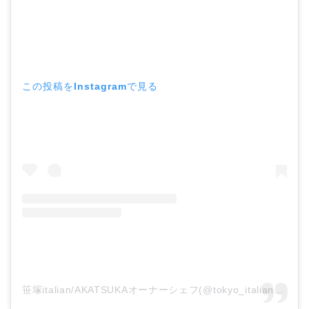
この投稿をInstagramで見る
笹塚italian/AKATSUKAオーナーシェフ(@tokyo_italian_akatsuka)がシェアした投稿