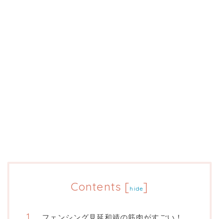
Contents
[
]
hide
フェンシング見延和靖の筋肉がすごい！